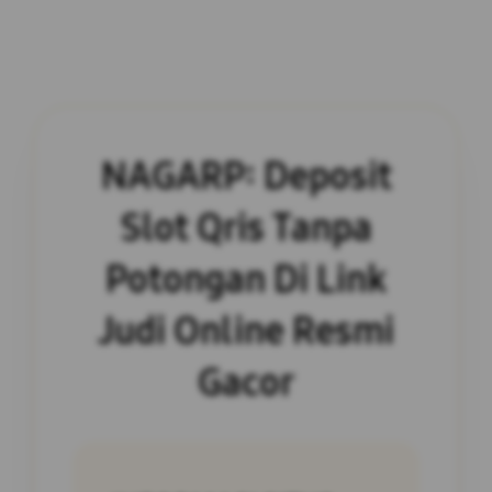
NAGARP: Deposit
Slot Qris Tanpa
Potongan Di Link
Judi Online Resmi
Gacor